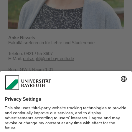
Anke Nissels
Fakultätsreferentin für Lehre und Studierende
Telefon: 0921 / 55-3607
E-Mail:
puls.split@uni-bayreuth.de
Büro: GW I, Raum 1.01
Universitätsstr. 30, 95447 Bayreuth
Bürozeiten: Montags bis donnerstags
Sprechzeiten: nach Vereinbarung
Für Fragen zu den
Inhalten
, zum
Ablauf
oder
Aufbau
Ihres Studiengangs
wenden Sie sich bitte an die
zuständigen
Studiengangsmoderationen
.