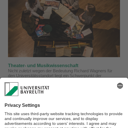
Theater- und Musikwissenschaft
Nicht zuletzt wegen der Bedeutung Richard Wagners für
den Universitätsstandort liegt ein Schwerpunkt der
Universität Bayreuth im Bereich Musiktheater. Im Kanon der
geisteswissenschaftlichen Disziplinen widmet sich die
Fachgruppe MusikTheater den musischen Themen mit
einer Grundausrichtung an performativen Phänomenen und
Fragestellungen. Gegenstände sind das Musiktheater, das
Theater, die performativen und darstellenden Künste und die
Musik sowie alle Zwischenformen und -gattungen.
...mehr